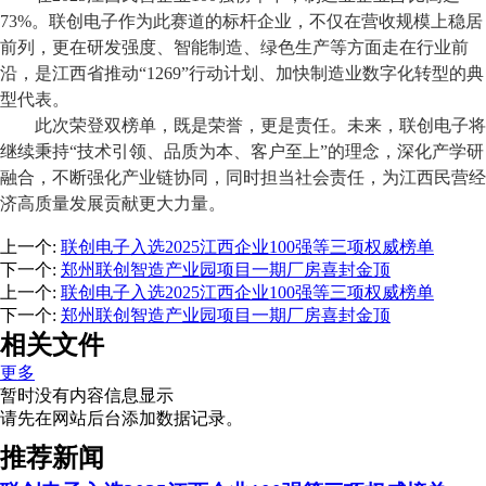
73%
。联创电子作为
此
赛道的标杆企业，不仅在营收规模上稳居
前列，更在研发强度、智能制造、绿色生产等方面走在行业前
沿，是江西省推动
“1269”行动计划、加快制造业数字化转型的典
型代表。
此次荣登双榜单，既是荣誉，更是责任。未来，联创电子将
继续秉持
“
技术引领、品质为本、客户至上
”
的理念，深化产学研
融合，不断强化产业链协同，
同时担当社会责任，
为江西民营经
济高质量发展贡献更大力量。
上一个
:
联创电子入选2025江西企业100强等三项权威榜单
下一个
:
郑州联创智造产业园项目一期厂房喜封金顶
上一个
:
联创电子入选2025江西企业100强等三项权威榜单
下一个
:
郑州联创智造产业园项目一期厂房喜封金顶
相关文件
更多
暂时没有内容信息显示
请先在网站后台添加数据记录。
推荐新闻