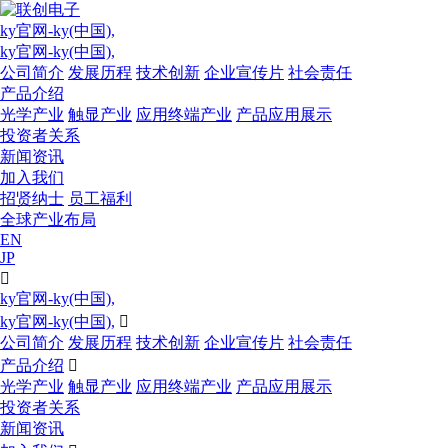
ky官网-ky(中国),
ky官网-ky(中国),
公司简介
发展历程
技术创新
企业宣传片
社会责任
产品介绍
光学产业
触显产业
应用终端产业
产品应用展示
投资者关系
新闻资讯
加入我们
招贤纳士
员工福利
全球产业布局
EN
JP

ky官网-ky(中国),
ky官网-ky(中国),

公司简介
发展历程
技术创新
企业宣传片
社会责任
产品介绍

光学产业
触显产业
应用终端产业
产品应用展示
投资者关系
新闻资讯