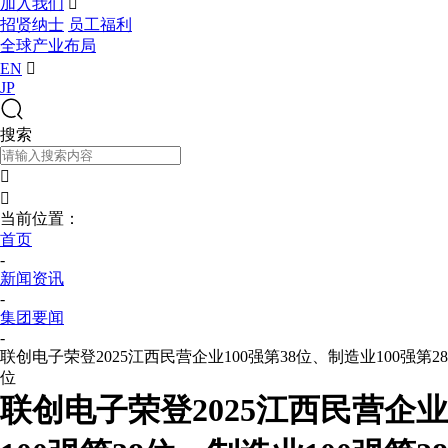
加入我们

招贤纳士
员工福利
全球产业布局
EN

JP
搜索


当前位置：
首页
-
新闻资讯
-
集团要闻
-
联创电子荣登2025江西民营企业100强第38位、制造业100强第28
位
联创电子荣登2025江西民营企业