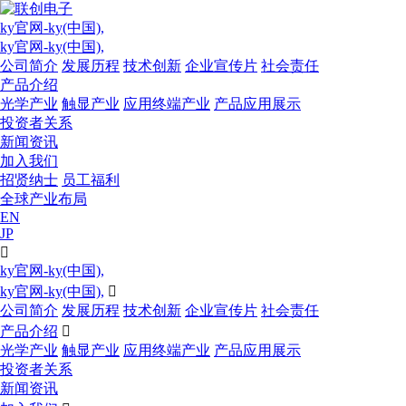
ky官网-ky(中国),
ky官网-ky(中国),
公司简介
发展历程
技术创新
企业宣传片
社会责任
产品介绍
光学产业
触显产业
应用终端产业
产品应用展示
投资者关系
新闻资讯
加入我们
招贤纳士
员工福利
全球产业布局
EN
JP

ky官网-ky(中国),
ky官网-ky(中国),

公司简介
发展历程
技术创新
企业宣传片
社会责任
产品介绍

光学产业
触显产业
应用终端产业
产品应用展示
投资者关系
新闻资讯