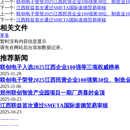
上一个
:
联创电子荣登2025江西民营企业100强第38位、制造业10
下一个
:
江西联益首次通过SMETA国际道德贸易审核
上一个
:
联创电子荣登2025江西民营企业100强第38位、制造业10
下一个
:
江西联益首次通过SMETA国际道德贸易审核
相关文件
更多
暂时没有内容信息显示
请先在网站后台添加数据记录。
推荐新闻
联创电子入选2025江西企业100强等三项权威榜单
2025-11-28
联创电子荣登2025江西民营企业100强第38位、制造业
2025-11-06
郑州联创智造产业园项目一期厂房喜封金顶
2025-10-23
江西联益首次通过SMETA国际道德贸易审核
2025-10-23
发展历程
规划蓝图
技术创新