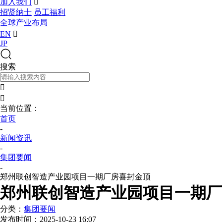
加入我们

招贤纳士
员工福利
全球产业布局
EN

JP
搜索


当前位置：
首页
-
新闻资讯
-
集团要闻
-
郑州联创智造产业园项目一期厂房喜封金顶
郑州联创智造产业园项目一期厂
分类：
集团要闻
发布时间：
2025-10-23 16:07