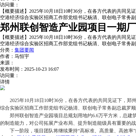
访问量：
【概要描述】
2025年10月18日10时36分，在各方代表的
空港经济综合实验区招商工作部党组书记杨清、联创电子常务副
郑州联创智造产业园项目一期厂
【概要描述】
2025年10月18日10时36分，在各方代表的
空港经济综合实验区招商工作部党组书记杨清、联创电子常务副
分类：
集团要闻
作者：
马恒宇
来源：
发布时间：
2025-10-23 16:07
访问量：
详情
2025年10月18日10时36分，
在各方代表的共同见证下，郑
综合实验区招商工作部党组书记杨清、
联创电子
常务副总裁罗顺
郑州联创智造产业园项目总规划用地约
6.6万平方米，总建
的制造能力，对公司拓展产业布局、提升制造能级具有重要的战
下一阶段，项目团队将继续秉持
“高标准、高质量、高效率