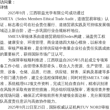
访问量：
详情
2025年9月，江西联益光学有限公司成功通过
SMETA（Sedex Members Ethical Trade Audit，道德贸易审核）认
证
，
标志着公司在社会责任履行、道德贸易实践及可持续发展领
域迈上新台阶，进一步巩固行业合规标杆地位。
SMETA审核体系由道德贸易组织Sedex构建，涵盖劳工权
益、健康安全、环境管理
、
商业道德四大核心模块
，
以
标准
全
面
、
审核
严格著称，
是
全球供应链
中
衡量企业社会责任实践成效
的重要标尺，
获得国际市场
广泛认可。
为
保障
审核
顺利推进
，
江西联益
自
2025年5月起
成立
专项
筹
备
工作小组，由管理体系部牵头，联合人力资源、生产管理、运
营、设备、仓储、品质、行政、供应链、财务、采购及基建等多
个部门
通力协作
，
建立
全流程保障机制
；
同时对照
SMETA 7.0标
准
，
系统梳理
612项文件资料
，
完成
三轮自查自纠，
精准
识别潜
在风险并采取有效管控措施，
同步
组织现场预审，
逐项
排查并整
改现场问题，确保正式审核前所有关键项全面
达标
，
充分
展现
团
队
高度责任意识与
高效
协作
能力
。
2025年9月22日至25日，国际权威认证机构TUV NORD审核