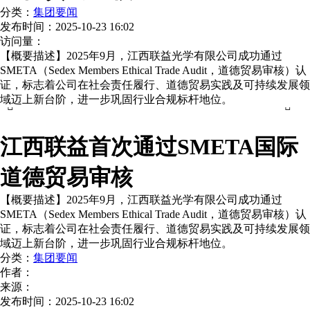
分类：
集团要闻
发布时间：
2025-10-23 16:02
访问量：
【概要描述】
2025年9月，江西联益光学有限公司成功通过
SMETA（Sedex Members Ethical Trade Audit，道德贸易审核）认
证，标志着公司在社会责任履行、道德贸易实践及可持续发展领
域迈上新台阶，进一步巩固行业合规标杆地位。


江西联益首次通过SMETA国际
道德贸易审核
【概要描述】
2025年9月，江西联益光学有限公司成功通过
SMETA（Sedex Members Ethical Trade Audit，道德贸易审核）认
证，标志着公司在社会责任履行、道德贸易实践及可持续发展领
域迈上新台阶，进一步巩固行业合规标杆地位。
分类：
集团要闻
作者：
来源：
发布时间：
2025-10-23 16:02